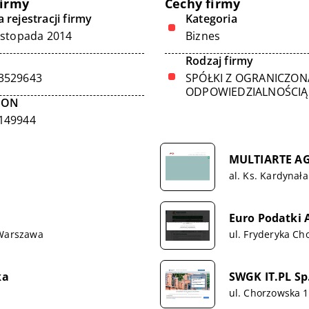
firmy
Cechy firmy
 rejestracji firmy
Kategoria
listopada 2014
Biznes
Rodzaj firmy
3529643
SPÓŁKI Z OGRANICZON
ODPOWIEDZIALNOŚCIĄ
GON
149944
MULTIARTE A
al. Ks. Kardynał
Euro Podatki
 Warszawa
ul. Fryderyka Ch
ka
SWGK IT.PL Sp.
ul. Chorzowska 1