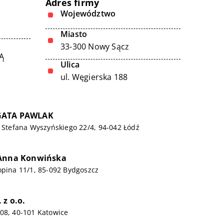
Adres firmy
Województwo
Miasto
33-300 Nowy Sącz
Ą
Ulica
ul. Węgierska 188
GATA PAWLAK
a Stefana Wyszyńskiego 22/4, 94-042 Łódź
 Anna Konwińska
opina 11/1, 85-092 Bydgoszcz
 z o.o.
08, 40-101 Katowice