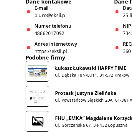
Dane kontakowe
Dane 
E-mail
Data
biuro@eksil.pl
25 
Numer telefonu
NIP
48662017092
734
Adres internetowy
RE
https://eksil.pl
360
Podobne firmy
Łukasz Łukawski HAPPY TIME
ul. Dąbska 18N/LU11, 31-572 Kraków
Protask Justyna Zielińska
ul. Powstańców Śląskich 20A, 01-381
FHU „EMKA” Magdalena Korzyc
ul. Gorczańska 67, 34-432 Łopuszna