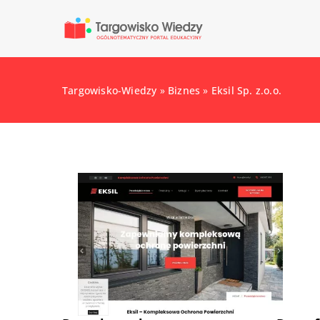
Targowisko-Wiedzy
»
Biznes
»
Eksil Sp. z.o.o.