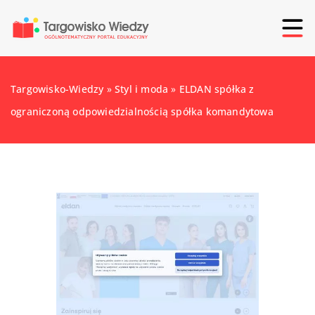
Targowisko-Wiedzy
»
Styl i moda
»
ELDAN spółka z
ograniczoną odpowiedzialnością spółka komandytowa