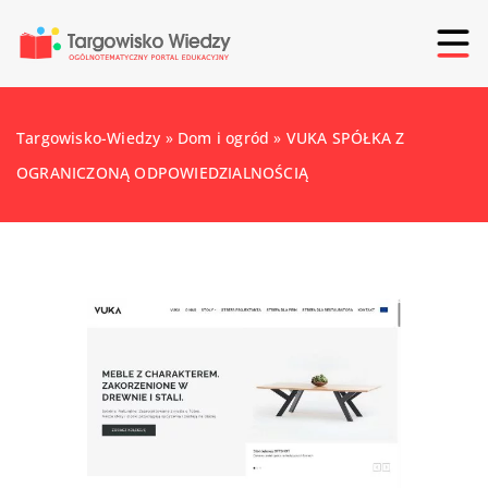
Targowisko-Wiedzy
»
Dom i ogród
»
VUKA SPÓŁKA Z
OGRANICZONĄ ODPOWIEDZIALNOŚCIĄ