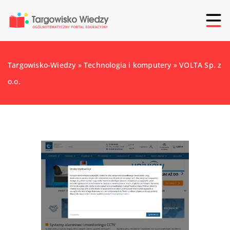
Targowisko-Wiedzy
»
Technologia i komputery
»
VOLTA Sp. z
o.o.