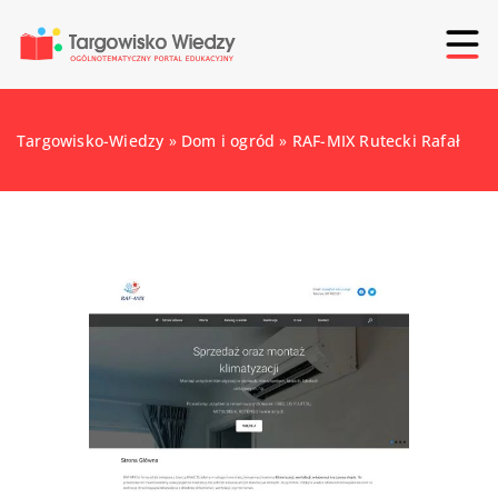
Targowisko-Wiedzy
»
Dom i ogród
»
RAF-MIX Rutecki Rafał