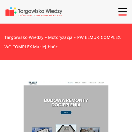
Targowisko-Wiedzy
»
Motoryzacja
»
PW ELMUR-COMPLEX,
WC COMPLEX Maciej Hańc