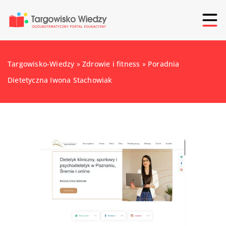
Targowisko-Wiedzy
»
Zdrowie i fitness
»
Poradnia
Dietetyczna Iwona Stachowiak