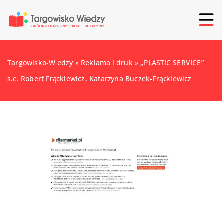
Targowisko-Wiedzy
»
Reklama i druk
»
„PLASTIC SERVICE”
s.c. Robert Frąckiewicz, Katarzyna Buczek-Frąckiewicz