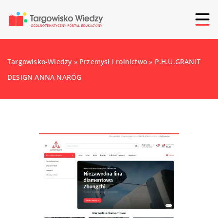
Targowisko-Wiedzy
»
Przemysł i rolnictwo
»
P.H.U.GRANIT
DESIGN ANNA NARÓG