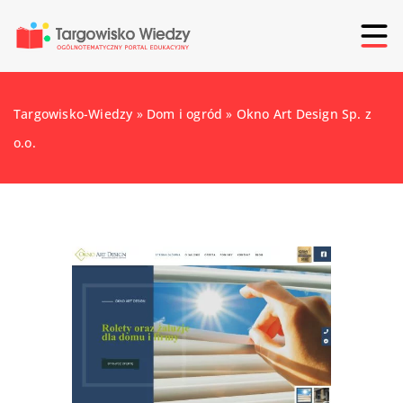
Targowisko-Wiedzy
»
Dom i ogród
»
Okno Art Design Sp. z
o.o.