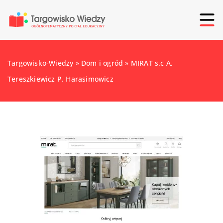
Targowisko-Wiedzy
»
Dom i ogród
»
MIRAT s.c A.
Tereszkiewicz P. Harasimowicz