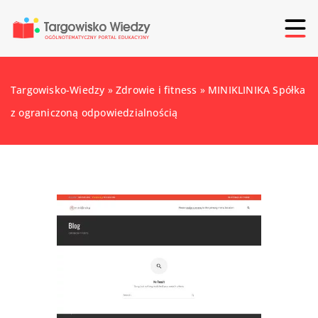
Targowisko-Wiedzy
»
Zdrowie i fitness
»
MINIKLINIKA Spółka
z ograniczoną odpowiedzialnością