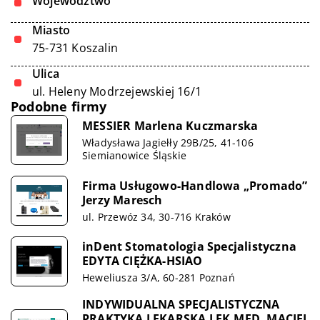
Województwo
Miasto
75-731 Koszalin
Ulica
ul. Heleny Modrzejewskiej 16/1
Podobne firmy
MESSIER Marlena Kuczmarska
Władysława Jagiełły 29B/25, 41-106
Siemianowice Śląskie
Firma Usługowo-Handlowa „Promado”
Jerzy Maresch
ul. Przewóz 34, 30-716 Kraków
inDent Stomatologia Specjalistyczna
EDYTA CIĘŻKA-HSIAO
Heweliusza 3/A, 60-281 Poznań
INDYWIDUALNA SPECJALISTYCZNA
PRAKTYKA LEKARSKA LEK.MED. MACIEJ