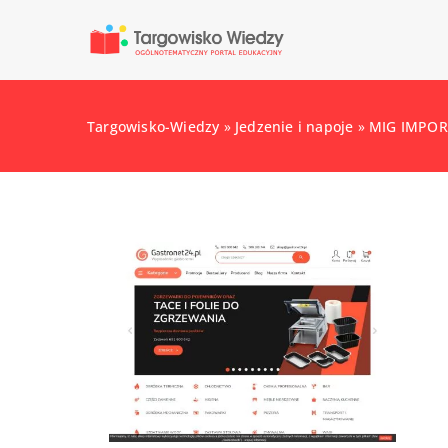
Targowisko-Wiedzy
»
Jedzenie i napoje
»
MIG IMPO