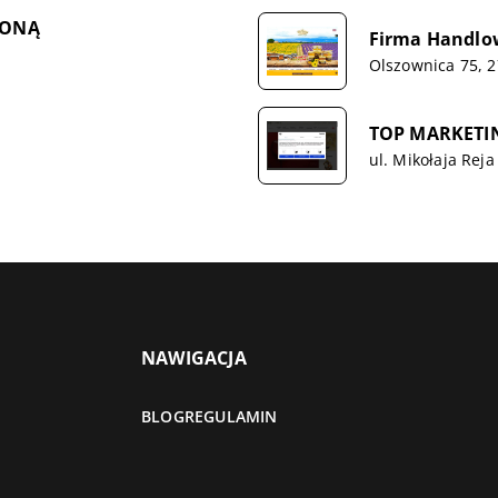
ZONĄ
Firma Handlow
Olszownica 75, 
TOP MARKETI
ul. Mikołaja Reja
NAWIGACJA
BLOG
REGULAMIN