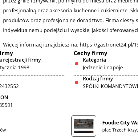
przez grille i zmywarki, po młynki do mięsa oraz meble
profesjonalną oraz akcesoria kuchenne i cukiernicze. 
produktów oraz profesjonalne doradztwo. Firma cieszy s
indywidualnemu podejściu i wysokiej jakości oferowany
Więcej informacji znajdziesz na:
https://gastronet24.pl/
firmy
Cechy firmy
 rejestracji firmy
Kategoria
stycznia 1998
Jedzenie i napoje
Rodzaj firmy
2432552
SPÓŁKI KOMANDYTOW
GON
85591
Foodie City W
ków
plac Trzech Krz