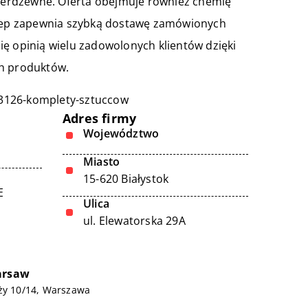
 nierdzewne. Oferta obejmuje również chemię
Sklep zapewnia szybką dostawę zamówionych
ię opinią wielu zadowolonych klientów dzięki
ch produktów.
13126-komplety-sztuccow
Adres firmy
Województwo
Miasto
15-620 Białystok
E
Ulica
ul. Elewatorska 29A
arsaw
yży 10/14, Warszawa