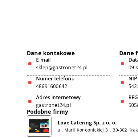
Dane kontakowe
Dane 
E-mail
Data
sklep@gastronet24.pl
09 
Numer telefonu
NIP
48691600642
542
Adres internetowy
RE
gastronet24.pl
505
Podobne firmy
Love Catering Sp. z o. o.
ul. Marii Konopnickiej 31, 30-302 Kra