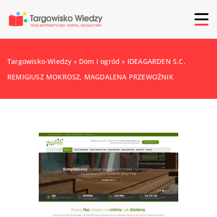
Targowisko-Wiedzy
»
Dom i ogród
»
IDEAGARDEN S.C.
REMIGIUSZ MOKROSZ, MAGDALENA PRZEWOŹNIK