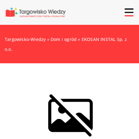
Targowisko-Wiedzy
»
Dom i ogród
»
EKOSAN INSTAL Sp. z
o.o.