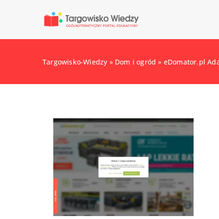
Targowisko-Wiedzy
»
Dom i ogród
»
eDomator.pl Ad