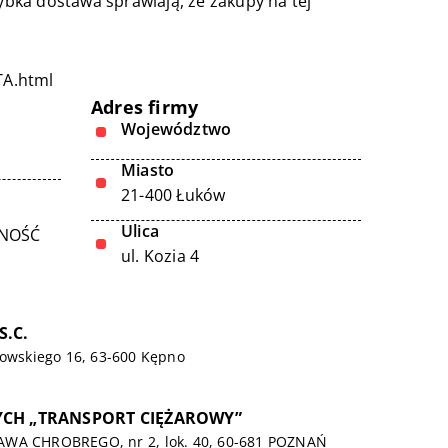
bka dostawa sprawiają, że zakupy na tej
TA.html
Adres firmy
Województwo
Miasto
21-400 Łuków
Ulica
LNOŚĆ
ul. Kozia 4
S.C.
kowskiego 16, 63-600 Kępno
YCH „TRANSPORT CIĘŻAROWY”
AWA CHROBREGO, nr 2, lok. 40, 60-681 POZNAŃ