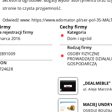
akcesoria ogrodowe. Bogaty wybór asortymentu oraz szy
stronie to czysta przyjemność.
Odwiedź www:
https://www.edomator.pl/ser-pol-35-MAL
firmy
Cechy firmy
 rejestracji firmy
Kategoria
marca 2016
Dom i ogród
Rodzaj firmy
2891009
OSOBY FIZYCZNE
PROWADZĄCE DZIAŁA
GON
GOSPODARCZĄ
724628
„DEALMEBLE” 
ul. Aleje Marcin
MACIEJ UNDR
OSIEDLE BOLESŁ