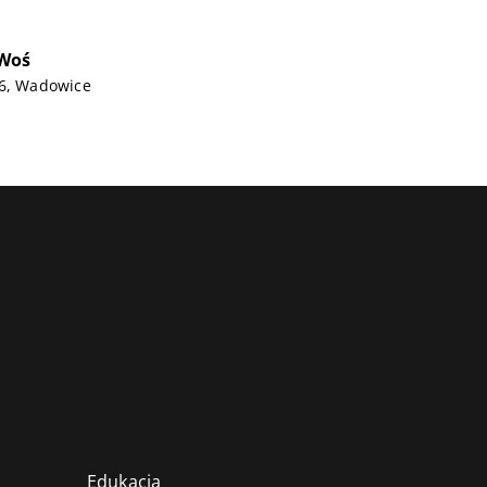
Woś
 6, Wadowice
Edukacja