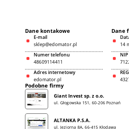
Dane kontakowe
Dane 
E-mail
Data
sklep@edomator.pl
14 
Numer telefonu
NIP
48609114411
712
Adres internetowy
RE
edomator.pl
432
Podobne firmy
Giant Invest sp. z o.o.
ul. Głogowska 151, 60-206 Poznań
ALTANKA P.S.A.
ul. Jeziorna 8A, 66-415 Kłodawa