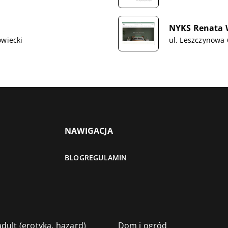
NYKS Renata 
owiecki
ul. Leszczynowa
NAWIGACJA
BLOG
REGULAMIN
dult (erotyka, hazard)
Dom i ogród