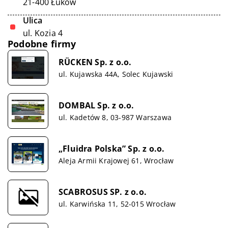
21-400 Łuków
Ulica
ul. Kozia 4
Podobne firmy
RÜCKEN Sp. z o.o.
ul. Kujawska 44A, Solec Kujawski
DOMBAL Sp. z o.o.
ul. Kadetów 8, 03-987 Warszawa
„Fluidra Polska” Sp. z o.o.
Aleja Armii Krajowej 61, Wrocław
SCABROSUS SP. z o.o.
ul. Karwińska 11, 52-015 Wrocław