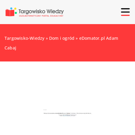
Targowisko-Wiedzy
»
Dom i ogród
»
eDomator.pl Adam
Cabaj