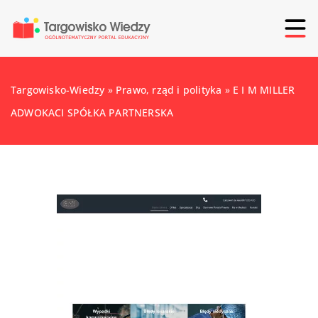
Targowisko-Wiedzy
»
Prawo, rząd i polityka
»
E I M MILLER
ADWOKACI SPÓŁKA PARTNERSKA