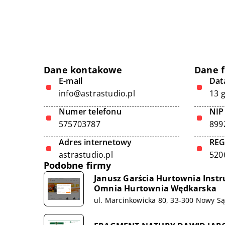
Dane kontakowe
Dane 
E-mail
Data
info@astrastudio.pl
13 
Numer telefonu
NIP
575703787
899
Adres internetowy
RE
astrastudio.pl
520
Podobne firmy
Janusz Garścia Hurtownia Inst
Omnia Hurtownia Wędkarska
ul. Marcinkowicka 80, 33-300 Nowy S