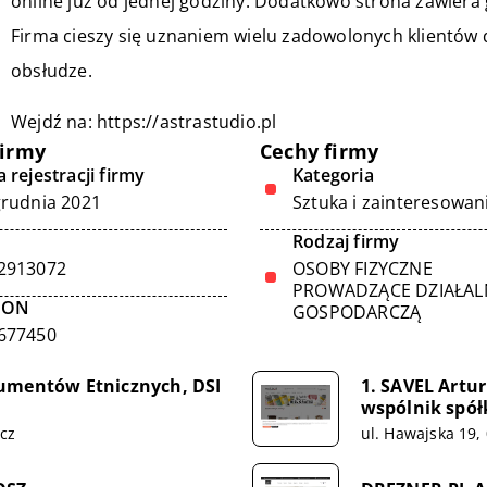
online już od jednej godziny. Dodatkowo strona zawiera 
Firma cieszy się uznaniem wielu zadowolonych klientów 
obsłudze.
Wejdź na:
https://astrastudio.pl
firmy
Cechy firmy
 rejestracji firmy
Kategoria
grudnia 2021
Sztuka i zainteresowan
Rodzaj firmy
2913072
OSOBY FIZYCZNE
PROWADZĄCE DZIAŁA
GON
GOSPODARCZĄ
677450
rumentów Etnicznych, DSI
1. SAVEL Artu
wspólnik spół
ącz
ul. Hawajska 19