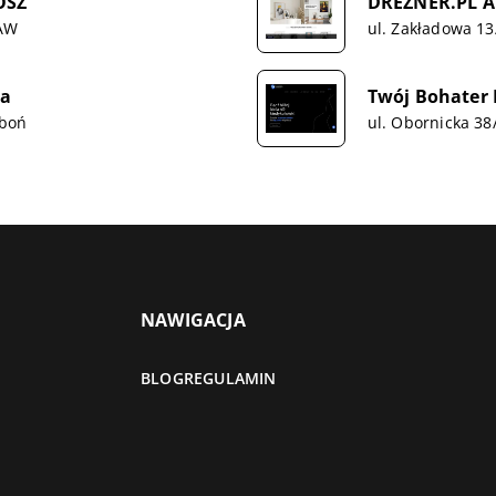
OSZ
DREZNER.PL A
ŁAW
ul. Zakładowa 13
ra
Twój Bohater 
uboń
ul. Obornicka 3
NAWIGACJA
BLOG
REGULAMIN