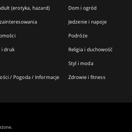
dult (erotyka, hazard)
Dom i ogród
 zainteresowania
Jedzenie i napoje
omości
Podróże
 i druk
Religia i duchowość
Styl i moda
ści / Pogoda / Informacje
Zdrowie i fitness
eżone.