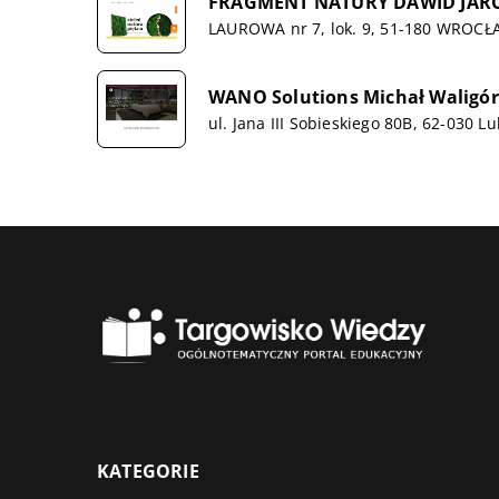
FRAGMENT NATURY DAWID JAR
LAUROWA nr 7, lok. 9, 51-180 WROC
WANO Solutions Michał Waligó
ul. Jana III Sobieskiego 80B, 62-030 L
KATEGORIE