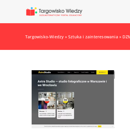
Targowisko-Wiedzy
»
Sztuka i zainteresowania
»
DZM