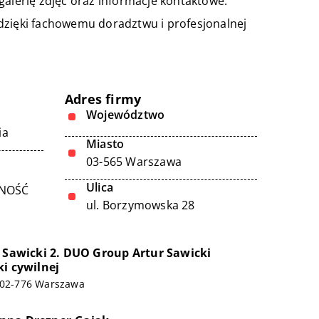
galerię zdjęć oraz informacje kontaktowe.
dzięki fachowemu doradztwu i profesjonalnej
Adres firmy
Województwo
ia
Miasto
03-565 Warszawa
Ulica
LNOŚĆ
ul. Borzymowska 28
r Sawicki 2. DUO Group Artur Sawicki
ki cywilnej
, 02-776 Warszawa