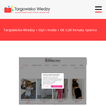
Targowisko-Wiedzy
»
Styl i moda
»
DE LUX Renata Sporna