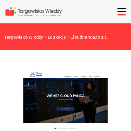
Targowisko-Wiedzy
»
Edukacja
»
CloudPanda.io s.c.