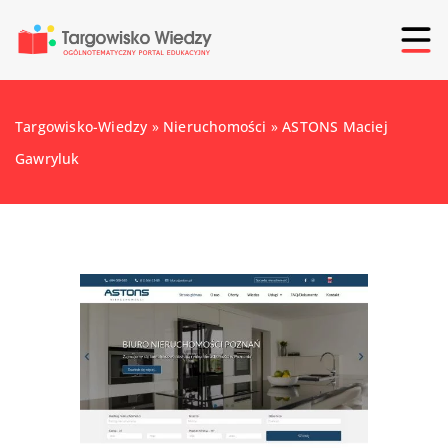
Targowisko-Wiedzy
»
Nieruchomości
»
ASTONS Maciej
Gawryluk