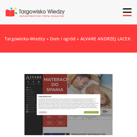
Targowisko-Wiedzy
»
Dom i ogród
»
ALVARE ANDRZEJ LACEK