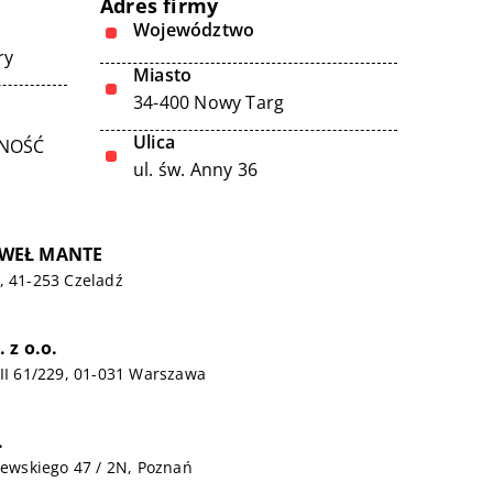
Adres firmy
Województwo
ry
Miasto
34-400 Nowy Targ
Ulica
LNOŚĆ
ul. św. Anny 36
WEŁ MANTE
, 41-253 Czeladź
 z o.o.
 II 61/229, 01-031 Warszawa
.
blewskiego 47 / 2N, Poznań