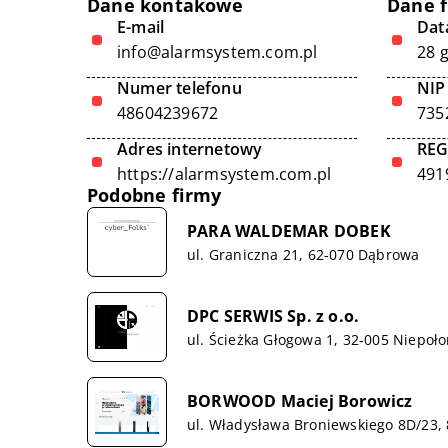
Dane kontakowe
Dane 
E-mail
Data
info@alarmsystem.com.pl
28 
Numer telefonu
NIP
48604239672
735
Adres internetowy
RE
https://alarmsystem.com.pl
491
Podobne firmy
PARA WALDEMAR DOBEK
ul. Graniczna 21, 62-070 Dąbrowa
DPC SERWIS Sp. z o.o.
ul. Ścieżka Głogowa 1, 32-005 Niepoł
BORWOOD Maciej Borowicz
ul. Władysława Broniewskiego 8D/23,