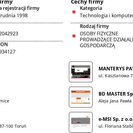
firmy
Cechy firmy
 rejestracji firmy
Kategoria
grudnia 1998
Technologia i kompute
Rodzaj firmy
2042923
OSOBY FIZYCZNE
PROWADZĄCE DZIAŁA
GON
GOSPODARCZĄ
934127
MANTERYS PA
ul. Kasztanowa 7
BD MASTER Sp.
omice
Aleja Jana Pawła
e-MSI Sp. z o.o
 87-100 Toruń
ul. Floriana Sta